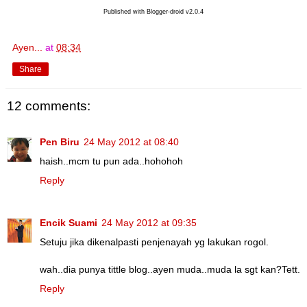
Published with Blogger-droid v2.0.4
Ayen...
at
08:34
Share
12 comments:
Pen Biru
24 May 2012 at 08:40
haish..mcm tu pun ada..hohohoh
Reply
Encik Suami
24 May 2012 at 09:35
Setuju jika dikenalpasti penjenayah yg lakukan rogol.
wah..dia punya tittle blog..ayen muda..muda la sgt kan?Tett.
Reply