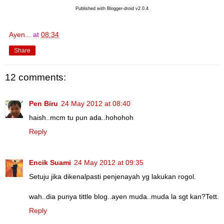
Published with Blogger-droid v2.0.4
Ayen...
at
08:34
Share
12 comments:
Pen Biru
24 May 2012 at 08:40
haish..mcm tu pun ada..hohohoh
Reply
Encik Suami
24 May 2012 at 09:35
Setuju jika dikenalpasti penjenayah yg lakukan rogol.
wah..dia punya tittle blog..ayen muda..muda la sgt kan?Tett.
Reply